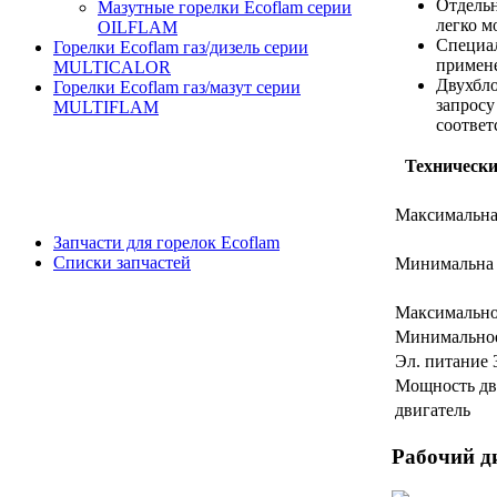
Отдельн
Мазутные горелки Ecoflam серии
легко м
OILFLAM
Специал
Горелки Ecoflam газ/дизель серии
примене
MULTICALOR
Двухбл
Горелки Ecoflam газ/мазут серии
запросу
MULTIFLAM
соответ
Технически
Максимальна
Запчасти для горелок Ecoflam
Списки запчастей
Минимальна 
Максимальное
Минимальное
Эл. питание 
Мощность дв
двигатель
Рабочий д