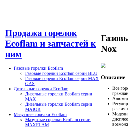
Продажа горелок
Газовы
Ecoflam и запчастей к
Nox
ним
Газовые горелки Ecoflam
Газовые горелки Ecoflam серии BLU
Описание
Газовые горелки Ecoflam серии MAX
GAS
Все гор
Дизельные горелки Ecoflam
граждан
Дизельные горелки Ecoflam серии
Алюмин
MAX
Регулир
Дизельные горелки Ecoflam серии
различ
MAIOR
Модели 
Мазутные горелки Ecoflam
дисплее
Мазутные горелки Ecoflam серии
возможн
MAXFLAM